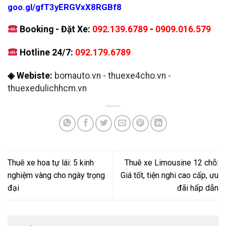
goo.gl/gfT3yERGVxX8RGBf8
Booking - Đặt Xe:
092.139.6789
-
0909.016.579
Hotline 24/7:
092.179.6789
◈ Webiste:
bomauto.vn
-
thuexe4cho.vn
-
thuexedulichhcm.vn
Thuê xe hoa tự lái: 5 kinh
Thuê xe Limousine 12 chỗ:
nghiệm vàng cho ngày trọng
Giá tốt, tiện nghi cao cấp, ưu
đại
đãi hấp dẫn