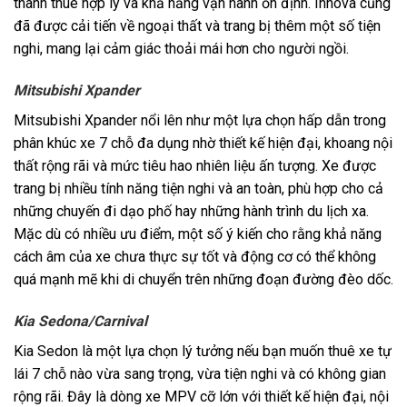
thành thuê hợp lý và khả năng vận hành ổn định. Innova cũng
đã được cải tiến về ngoại thất và trang bị thêm một số tiện
nghi, mang lại cảm giác thoải mái hơn cho người ngồi.
Mitsubishi Xpander
Mitsubishi Xpander nổi lên như một lựa chọn hấp dẫn trong
phân khúc xe 7 chỗ đa dụng nhờ thiết kế hiện đại, khoang nội
thất rộng rãi và mức tiêu hao nhiên liệu ấn tượng. Xe được
trang bị nhiều tính năng tiện nghi và an toàn, phù hợp cho cả
những chuyến đi dạo phố hay những hành trình du lịch xa.
Mặc dù có nhiều ưu điểm, một số ý kiến cho rằng khả năng
cách âm của xe chưa thực sự tốt và động cơ có thể không
quá mạnh mẽ khi di chuyển trên những đoạn đường đèo dốc.
Kia Sedona/Carnival
Kia Sedon là một lựa chọn lý tưởng nếu bạn muốn thuê xe tự
lái 7 chỗ nào vừa sang trọng, vừa tiện nghi và có không gian
rộng rãi. Đây là dòng xe MPV cỡ lớn với thiết kế hiện đại, nội