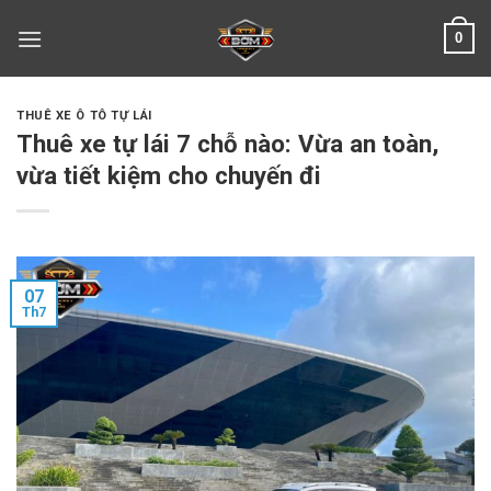
Skip
0
to
content
THUÊ XE Ô TÔ TỰ LÁI
Thuê xe tự lái 7 chỗ nào: Vừa an toàn,
vừa tiết kiệm cho chuyến đi
07
Th7