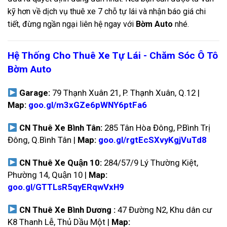
kỹ hơn về dịch vụ thuê xe 7 chỗ tự lái và nhận báo giá chi
tiết, đừng ngần ngại liên hệ ngay với
Bờm Auto
nhé.
Hệ Thống Cho Thuê Xe Tự Lái - Chăm Sóc Ô Tô
Bờm Auto
Garage:
79 Thạnh Xuân 21, P. Thạnh Xuân, Q.12 |
Map:
goo.gl/m3xGZe6pWNY6ptFa6
CN Thuê Xe Bình Tân:
285 Tân Hòa Đông, P.Bình Trị
Đông, Q.Bình Tân |
Map:
goo.gl/rgtEcSXvyKgjVuTd8
CN Thuê Xe Quận 10:
284/57/9 Lý Thường Kiệt,
Phường 14, Quận 10 |
Map:
goo.gl/GTTLsR5qyERqwVxH9
CN Thuê Xe Bình Dương :
47 Đường N2, Khu dân cư
K8 Thanh Lễ, Thủ Dầu Một |
Map: