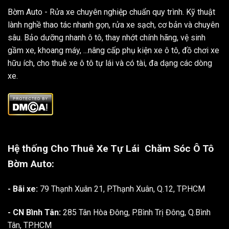
Bờm Auto - Rửa xe chuyên nghiệp chuẩn quy trình. Kỹ thuật
lành nghề thao tác nhanh gọn, rửa xe sạch, cơ bản và chuyên
sâu. Bảo dưỡng nhanh ô tô, thay nhớt chính hãng, vệ sinh
gầm xe, khoang máy, ...nâng cấp phụ kiện xe ô tô, đồ chơi xe
hữu ích, cho thuê xe ô tô tự lái và có tài, đa dạng các dòng
xe.
Hệ thống Cho Thuê Xe Tự Lái
Chăm Sóc Ô Tô
Bờm Auto:
- Bãi xe:
79 Thạnh Xuân 21, P.Thạnh Xuân, Q.12, TP.HCM
- CN Bình Tân:
285 Tân Hòa Đông, P.Bình Trị Đông, Q.Bình
Tân, TP.HCM