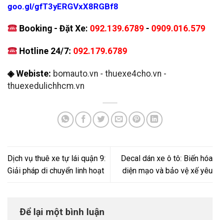
goo.gl/gfT3yERGVxX8RGBf8
Booking - Đặt Xe:
092.139.6789
-
0909.016.579
Hotline 24/7:
092.179.6789
◈ Webiste:
bomauto.vn
-
thuexe4cho.vn
-
thuexedulichhcm.vn
Dịch vụ thuê xe tự lái quận 9:
Decal dán xe ô tô: Biến hóa
Giải pháp di chuyển linh hoạt
diện mạo và bảo vệ xế yêu
Để lại một bình luận