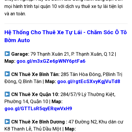
mọi hành trình tại quận 10 với dịch vụ thuê xe tự lái tiện lợi
và an toàn.
Hệ Thống Cho Thuê Xe Tự Lái - Chăm Sóc Ô Tô
Bờm Auto
Garage:
79 Thạnh Xuân 21, P. Thạnh Xuân, Q.12 |
Map:
goo.gl/m3xGZe6pWNY6ptFa6
CN Thuê Xe Bình Tân:
285 Tân Hòa Đông, P.Bình Trị
Đông, Q.Bình Tân |
Map:
goo.gl/rgtEcSXvyKgjVuTd8
CN Thuê Xe Quận 10:
284/57/9 Lý Thường Kiệt,
Phường 14, Quận 10 |
Map:
goo.gl/GTTLsR5qyERqwVxH9
CN Thuê Xe Bình Dương :
47 Đường N2, Khu dân cư
K8 Thanh Lễ, Thủ Dầu Một |
Map: