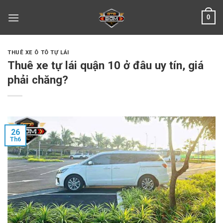
Skip
0
to
content
THUÊ XE Ô TÔ TỰ LÁI
Thuê xe tự lái quận 10 ở đâu uy tín, giá
phải chăng?
26
Th6