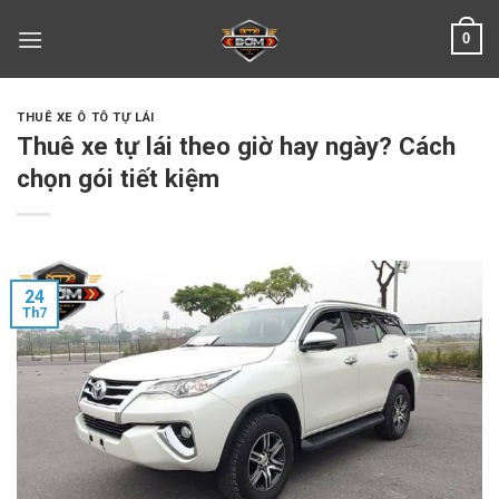
Skip
0
to
content
THUÊ XE Ô TÔ TỰ LÁI
Thuê xe tự lái theo giờ hay ngày? Cách
chọn gói tiết kiệm
24
Th7