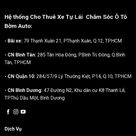
Hệ thống Cho Thuê Xe Tự Lái
Chăm Sóc Ô Tô
Bờm Auto:
- Bãi xe:
79 Thạnh Xuân 21, P.Thạnh Xuân, Q.12, TP.HCM
- CN Bình Tân:
285 Tân Hòa Đông, P.Bình Trị Đông, Q.Bình
Tân, TP.HCM
- CN Quận 10:
284/57/9 Lý Thường Kiệt, P.14, Q.10, TP.HCM
- CN Bình Dương:
47 Đường N2, Khu dân cư K8 Thanh Lễ,
TP.Thủ Dầu Một, Bình Dương
Dịch Vụ