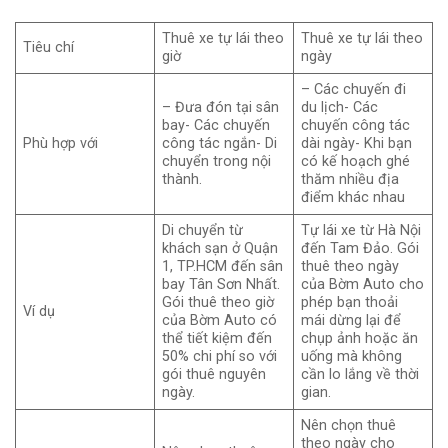
Thuê xe tự lái theo
Thuê xe tự lái theo
Tiêu chí
giờ
ngày
– Các chuyến đi
– Đưa đón tại sân
du lịch- Các
bay- Các chuyến
chuyến công tác
Phù hợp với
công tác ngắn- Di
dài ngày- Khi bạn
chuyển trong nội
có kế hoạch ghé
thành.
thăm nhiều địa
điểm khác nhau
Di chuyển từ
Tự lái xe từ Hà Nội
khách sạn ở Quận
đến Tam Đảo. Gói
1, TP.HCM đến sân
thuê theo ngày
bay Tân Sơn Nhất.
của Bờm Auto cho
Gói thuê theo giờ
phép bạn thoải
Ví dụ
của Bờm Auto có
mái dừng lại để
thể tiết kiệm đến
chụp ảnh hoặc ăn
50% chi phí so với
uống mà không
gói thuê nguyên
cần lo lắng về thời
ngày.
gian.
Nên chọn thuê
theo ngày cho