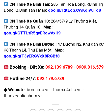
CN Thuê Xe Bình Tân:
285 Tân Hòa Đông, P.Bình Trị
Đông, Q.Bình Tân |
Map:
goo.gl/rgtEcSXvyKgjVuTd8
CN Thuê Xe Quận 10:
284/57/9 Lý Thường Kiệt,
Phường 14, Quận 10 |
Map:
goo.gl/GTTLsR5qyERqwVxH9
CN Thuê Xe Bình Dương :
47 Đường N2, Khu dân cư
K8 Thanh Lễ, Thủ Dầu Một |
Map:
goo.gl/gfT3yERGVxX8RGBf8
Booking - Đặt Xe:
092.139.6789
-
0909.016.579
Hotline 24/7:
092.179.6789
◈ Webiste:
bomauto.vn
-
thuexe4cho.vn
-
thuexedulichhcm.vn