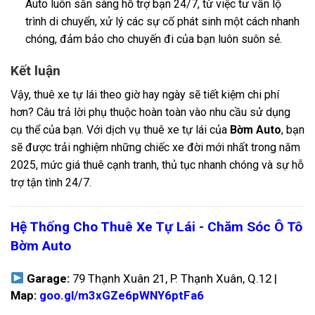
Auto luôn sẵn sàng hỗ trợ bạn 24/7, từ việc tư vấn lộ
trình di chuyển, xử lý các sự cố phát sinh một cách nhanh
chóng, đảm bảo cho chuyến đi của bạn luôn suôn sẻ.
Kết luận
Vậy, thuê xe tự lái theo giờ hay ngày sẽ tiết kiệm chi phí
hơn? Câu trả lời phụ thuộc hoàn toàn vào nhu cầu sử dụng
cụ thể của bạn. Với dịch vụ thuê xe tự lái của
Bờm Auto
, bạn
sẽ được trải nghiệm những chiếc xe đời mới nhất trong năm
2025, mức giá thuê cạnh tranh, thủ tục nhanh chóng và sự hỗ
trợ tận tình 24/7.
Hệ Thống Cho Thuê Xe Tự Lái - Chăm Sóc Ô Tô
Bờm Auto
Garage:
79 Thạnh Xuân 21, P. Thạnh Xuân, Q.12 |
Map:
goo.gl/m3xGZe6pWNY6ptFa6