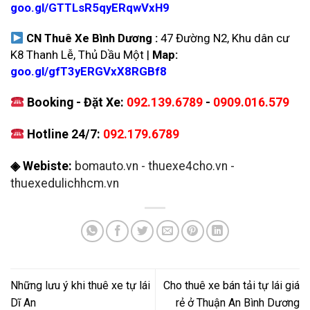
goo.gl/GTTLsR5qyERqwVxH9
CN Thuê Xe Bình Dương :
47 Đường N2, Khu dân cư
K8 Thanh Lễ, Thủ Dầu Một |
Map:
goo.gl/gfT3yERGVxX8RGBf8
Booking - Đặt Xe:
092.139.6789
-
0909.016.579
Hotline 24/7:
092.179.6789
◈ Webiste:
bomauto.vn
-
thuexe4cho.vn
-
thuexedulichhcm.vn
Những lưu ý khi thuê xe tự lái
Cho thuê xe bán tải tự lái giá
Dĩ An
rẻ ở Thuận An Bình Dương