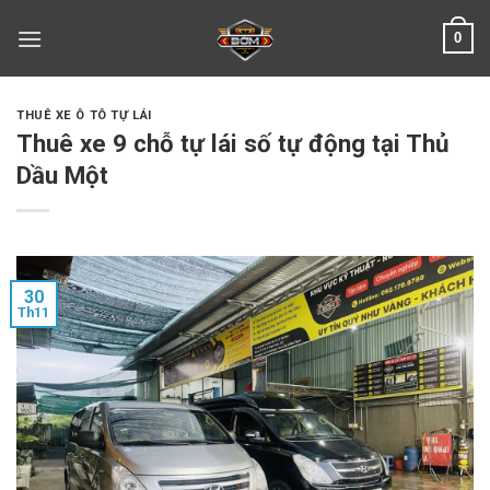
Skip
0
to
content
THUÊ XE Ô TÔ TỰ LÁI
Thuê xe 9 chỗ tự lái số tự động tại Thủ
Dầu Một
30
Th11