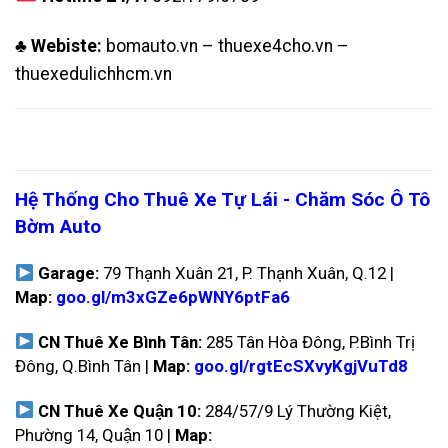
♣︎ Webiste:
bomauto.vn
–
thuexe4cho.vn
–
thuexedulichhcm.vn
Hệ Thống Cho Thuê Xe Tự Lái - Chăm Sóc Ô Tô
Bờm Auto
Garage:
79 Thạnh Xuân 21, P. Thạnh Xuân, Q.12 |
Map:
goo.gl/m3xGZe6pWNY6ptFa6
CN Thuê Xe Bình Tân:
285 Tân Hòa Đông, P.Bình Trị
Đông, Q.Bình Tân |
Map:
goo.gl/rgtEcSXvyKgjVuTd8
CN Thuê Xe Quận 10:
284/57/9 Lý Thường Kiệt,
Phường 14, Quận 10 |
Map: