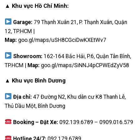
▲ Khu vực Hồ Chí Minh:
Garage:
79 Thạnh Xuân 21, P. Thạnh Xuân, Quận
12, TP.HCM |
Map:
goo.gl/maps/uSH8CGciDwKXEtWv7
Showroom:
162-164 Bắc Hải, P.6, Quận Tân Bình,
TP.HCM |
Map:
goo.gl/maps/SiNNJ4pCPWEdZyV58
▲ Khu vực Bình Dương
Địa chỉ:
47 Đường N2, Khu dân cư K8 Thanh Lễ,
Thủ Dầu Một, Bình Dương
Booking – Đặt Xe:
092.139.6789
–
0909.016.579
Hotline 24/7:
092.179.6789