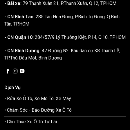
- Bãi xe:
79 Thạnh Xuân 21, P.Thạnh Xuân, Q.12, TP.HCM
- CN Bình Tân:
285 Tân Hòa Đông, P.Bình Trị Đông, Q.Bình
Tân, TP.HCM
- CN Quận 10:
284/57/9 Lý Thường Kiệt, P.14, Q.10, TP.HCM
- CN Bình Dương:
47 Đường N2, Khu dân cư K8 Thanh Lễ,
TP.Thủ Dầu Một, Bình Dương
Dịch Vụ
• Rửa Xe Ô Tô, Xe Mô Tô, Xe Máy
• Chăm Sóc - Bảo Dưỡng Xe Ô Tô
• Cho Thuê Xe Ô Tô Tự Lái