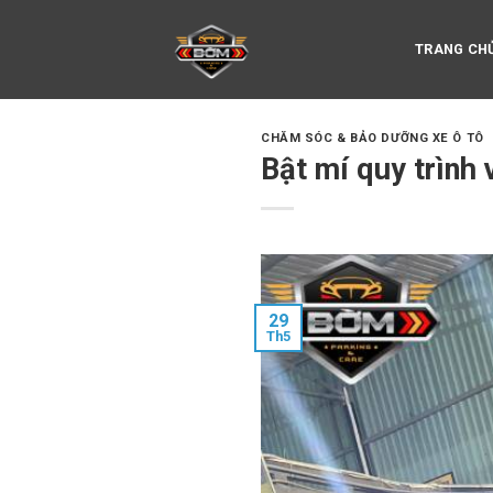
Skip
to
TRANG CH
content
CHĂM SÓC & BẢO DƯỠNG XE Ô TÔ
Bật mí quy trình 
29
Th5