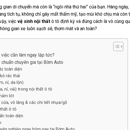
g gian di chuyển mà còn là “ngôi nhà thứ hai” của bạn. Hàng ngày, 
àng tích tụ, không chỉ gây mất thẩm mỹ, tạo mùi khó chịu mà còn
vậy, việc
vệ sinh nội thất
ô tô định kỳ và đúng cách là vô cùng q
ông gian xe luôn sạch sẽ, thơm mát và an toàn?
là việc cần làm ngay lập tức?
tô chuẩn chuyên gia tại Bờm Auto
bị toàn diện
bỏ rác thải
, nỉ, da lộn)
 nỉ, vải) trong nội thất ô tô
thảm lót
 cửa, vô lăng & các chi tiết nhựa/gỗ
 thất ô tô
ẩn toàn diện
o
chuyên nghiệp ngay hôm nay tại Bờm Auto