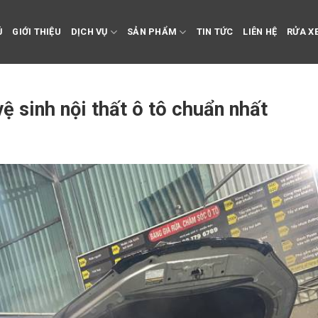
Ủ
GIỚI THIỆU
DỊCH VỤ
SẢN PHẨM
TIN TỨC
LIÊN HỆ
RỬA XE
vệ sinh nội thất ô tô chuẩn nhất