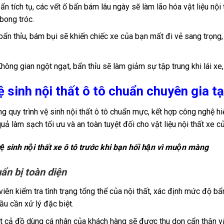
bẩn tích tụ, các vết ố bẩn bám lâu ngày sẽ làm lão hóa vật liệu nội t
bong tróc.
ẩn thỉu, bám bụi sẽ khiến chiếc xe của bạn mất đi vẻ sang trọng, 
Không gian ngột ngạt, bẩn thỉu sẽ làm giảm sự tập trung khi lái xe
ệ sinh nội thất ô tô chuẩn chuyên gia 
ng quy trình vệ sinh nội thất ô tô chuẩn mực, kết hợp công nghệ 
ả làm sạch tối ưu và an toàn tuyệt đối cho vật liệu nội thất xe c
ệ sinh nội thất xe ô tô trước khi bạn hối hận vì muộn màng
ẩn bị toàn diện
iên kiểm tra tình trạng tổng thể của nội thất, xác định mức độ bẩn, 
u cần xử lý đặc biệt.
t cả đồ dùng cá nhân của khách hàng sẽ được thu dọn cẩn thận và