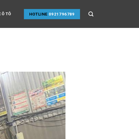
 Ô TÔ
HOTLINE
0921796789