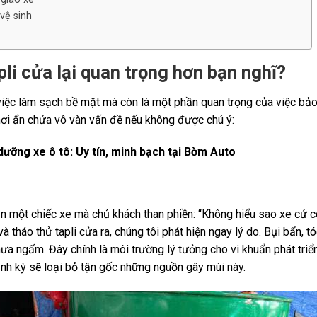
vệ sinh
pli cửa lại quan trọng hơn bạn nghĩ?
à việc làm sạch bề mặt mà còn là một phần quan trọng của việc bả
à nơi ẩn chứa vô vàn vấn đề nếu không được chú ý:
dưỡng xe ô tô: Uy tín, minh bạch tại Bờm Auto
n một chiếc xe mà chủ khách than phiền: “Không hiểu sao xe cứ c
 và tháo thử tapli cửa ra, chúng tôi phát hiện ngay lý do. Bụi bẩn, 
 ngấm. Đây chính là môi trường lý tưởng cho vi khuẩn phát triển,
định kỳ sẽ loại bỏ tận gốc những nguồn gây mùi này.