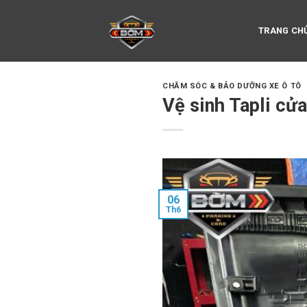
Skip
to
TRANG CH
content
CHĂM SÓC & BẢO DƯỠNG XE Ô TÔ
Vệ sinh Tapli cửa
06
Th6