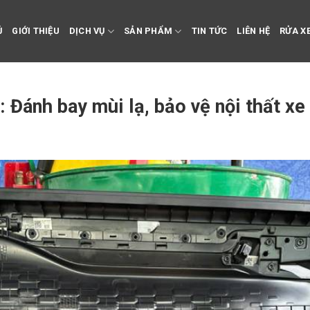
Ủ
GIỚI THIỆU
DỊCH VỤ
SẢN PHẨM
TIN TỨC
LIÊN HỆ
RỬA XE
: Đánh bay mùi lạ, bảo vệ nội thất x