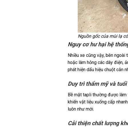
Nguồn gốc của mùi lạ có 
Nguy cơ hư hại hệ thống
Nhiều xe cũng vậy, bên ngoài t
hoặc làm hỏng các dây điện, ản
phát hiện dấu hiệu chuột cắn n
Duy trì thẩm mỹ và tuổi 
Bề mặt tapli thường được làm 
khiến vật liệu xuống cấp nhanh
luôn như mới.
Cải thiện chất lượng kh