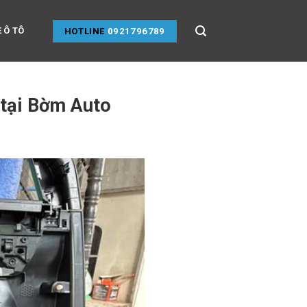
 Ô TÔ
HOTLINE
0921796789
e tại Bờm Auto