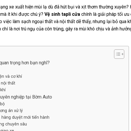
rạng xe xuất hiện mùi lạ dù đã hút bụi và xịt thơm thường xuyên?
 mà ít khi được chú ý?
Vệ sinh tapli cửa
chính là giải pháp tối ưu
 việc làm sạch ngoại thất và nội thất dễ thấy, nhưng lại bỏ qua kh
chí là nơi trú ngụ của côn trùng, gây ra mùi khó chịu và ảnh hưở
 quan trọng hơn bạn nghĩ?
ện và cơ khí
 nội thất
khí
chuyên nghiệp tại Bờm Auto
 bộ
ơng án xử lý
 hàng duyệt mới tiến hành
ỡng chuyên sâu
 giao xe