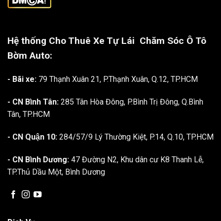
Hệ thống Cho Thuê Xe Tự Lái
Chăm Sóc Ô Tô
Bờm Auto:
- Bãi xe:
79 Thạnh Xuân 21, P.Thạnh Xuân, Q.12, TP.HCM
- CN Bình Tân:
285 Tân Hòa Đông, P.Bình Trị Đông, Q.Bình
Tân, TP.HCM
- CN Quận 10:
284/57/9 Lý Thường Kiệt, P.14, Q.10, TP.HCM
- CN Bình Dương:
47 Đường N2, Khu dân cư K8 Thanh Lễ,
TP.Thủ Dầu Một, Bình Dương