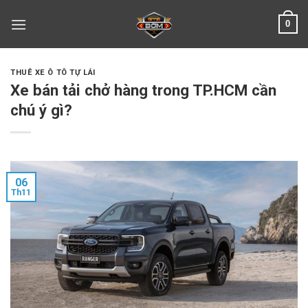
Skip
0
to
content
THUÊ XE Ô TÔ TỰ LÁI
Xe bán tải chở hàng trong TP.HCM cần
chú ý gì?
06
Th11