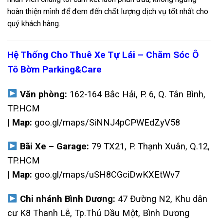
hoàn thiện mình để đem đến chất lượng dịch vụ tốt nhất cho
quý khách hàng.
Hệ Thống Cho Thuê Xe Tự Lái – Chăm Sóc Ô
Tô Bờm Parking&Care
Văn phòng:
162-164 Bắc Hải, P. 6, Q. Tân Bình,
TP.HCM
|
Map:
goo.gl/maps/SiNNJ4pCPWEdZyV58
Bãi Xe – Garage:
79 TX21, P. Thạnh Xuân, Q.12,
TP.HCM
|
Map:
goo.gl/maps/uSH8CGciDwKXEtWv7
Chi nhánh Bình Dương:
47 Đường N2, Khu dân
cư K8 Thanh Lễ, Tp.Thủ Dầu Một, Bình Dương