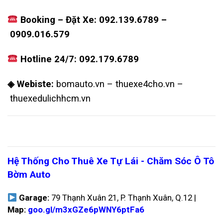
Booking – Đặt Xe:
092.139.6789
–
0909.016.579
Hotline 24/7:
092.179.6789
◈ Webiste:
bomauto.vn
–
thuexe4cho.vn
–
thuexedulichhcm.vn
Hệ Thống Cho Thuê Xe Tự Lái - Chăm Sóc Ô Tô
Bờm Auto
Garage:
79 Thạnh Xuân 21, P. Thạnh Xuân, Q.12 |
Map:
goo.gl/m3xGZe6pWNY6ptFa6