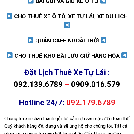
BÃI GỬI VÀ GIỮ XE Ô TÔ
CHO THUÊ XE Ô TÔ, XE TỰ LÁI, XE DU LỊCH
QUÁN CAFE NGOÀI TRỜI
CHO THUÊ KHO BÃI LƯU GIỮ HÀNG HÓA
Đặt Lịch Thuê Xe Tự Lái :
092.139.6789
–
0909.016.579
Hotline 24/7:
092.179.6789
Chúng tôi xin chân thành gửi lời cảm ơn sâu sắc đến toàn thể
Quý khách hàng đã, đang và sẽ ủng hộ cho chúng tôi. Tất cả
nhân viên chúng tôi cam kết luôn phấn đấu, không ngừng