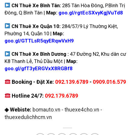
CN Thuê Xe Bình Tân:
285 Tân Hòa Đông, P.Bình Trị
Đông, Q.Bình Tân |
Map:
goo.gl/rgtEcSXvyKgjVuTd8
CN Thuê Xe Quận 10:
284/57/9 Lý Thường Kiệt,
Phường 14, Quận 10 |
Map:
goo.gl/GTTLsR5qyERqwVxH9
CN Thuê Xe Bình Dương :
47 Đường N2, Khu dân cư
K8 Thanh Lễ, Thủ Dầu Một |
Map:
goo.gl/gfT3yERGVxX8RGBf8
Booking - Đặt Xe:
092.139.6789
-
0909.016.579
Hotline 24/7:
092.179.6789
◈ Webiste:
bomauto.vn
-
thuexe4cho.vn
-
thuexedulichhcm.vn