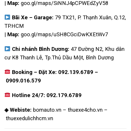
|
Map:
goo.gl/maps/SiNNJ4pCPWEdZyV58
Bãi Xe – Garage:
79 TX21, P. Thạnh Xuân, Q.12,
TP.HCM
|
Map:
goo.gl/maps/uSH8CGciDwKXEtWv7
Chi nhánh Bình Dương:
47 Đường N2, Khu dân
cư K8 Thanh Lễ, Tp.Thủ Dầu Một, Bình Dương
Booking – Đặt Xe:
092.139.6789
–
0909.016.579
Hotline 24/7:
092.179.6789
◈ Webiste:
bomauto.vn
–
thuexe4cho.vn
–
thuexedulichhcm.vn