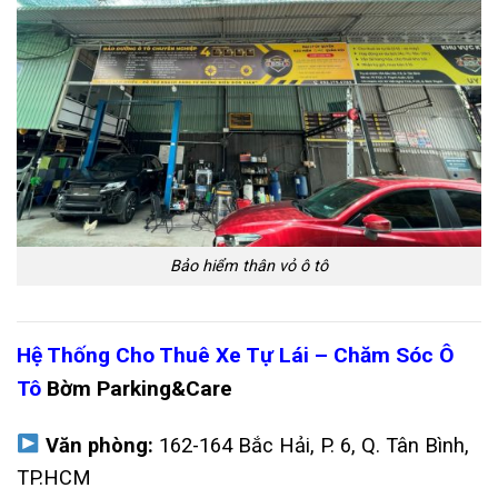
Bảo hiểm thân vỏ ô tô
Hệ Thống Cho Thuê Xe Tự Lái – Chăm Sóc Ô
Tô
Bờm Parking&Care
Văn phòng:
162-164 Bắc Hải, P. 6, Q. Tân Bình,
TP.HCM