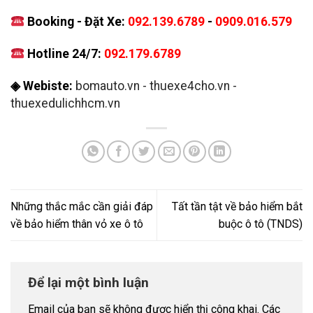
Booking - Đặt Xe:
092.139.6789
-
0909.016.579
Hotline 24/7:
092.179.6789
◈ Webiste:
bomauto.vn
-
thuexe4cho.vn
-
thuexedulichhcm.vn
Những thắc mắc cần giải đáp
Tất tần tật về bảo hiểm bắt
về bảo hiểm thân vỏ xe ô tô
buộc ô tô (TNDS)
Để lại một bình luận
Email của bạn sẽ không được hiển thị công khai.
Các