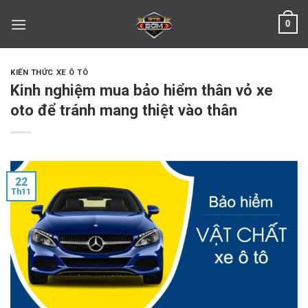
Skip
0
to
content
KIẾN THỨC XE Ô TÔ
Kinh nghiệm mua bảo hiểm thân vỏ xe
oto để tránh mang thiệt vào thân
22
Th11