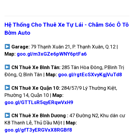
Hệ Thống Cho Thuê Xe Tự Lái - Chăm Sóc Ô Tô
Bờm Auto
Garage:
79 Thạnh Xuân 21, P. Thạnh Xuân, Q.12 |
Map:
goo.gl/m3xGZe6pWNY6ptFa6
CN Thuê Xe Bình Tân:
285 Tân Hòa Đông, P.Bình Trị
Đông, Q.Bình Tân |
Map:
goo.gl/rgtEcSXvyKgjVuTd8
CN Thuê Xe Quận 10:
284/57/9 Lý Thường Kiệt,
Phường 14, Quận 10 |
Map:
goo.gl/GTTLsR5qyERqwVxH9
CN Thuê Xe Bình Dương :
47 Đường N2, Khu dân cư
K8 Thanh Lễ, Thủ Dầu Một |
Map:
goo.gl/gfT3yERGVxX8RGBf8