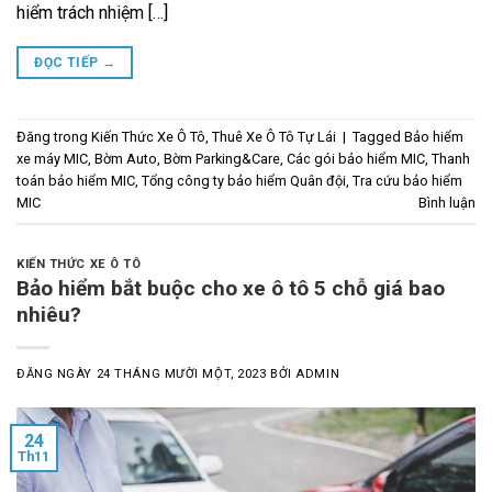
hiểm trách nhiệm […]
ĐỌC TIẾP
→
Đăng trong
Kiến Thức Xe Ô Tô
,
Thuê Xe Ô Tô Tự Lái
|
Tagged
Bảo hiểm
xe máy MIC
,
Bờm Auto
,
Bờm Parking&Care
,
Các gói bảo hiểm MIC
,
Thanh
toán bảo hiểm MIC
,
Tổng công ty bảo hiểm Quân đội
,
Tra cứu bảo hiểm
MIC
Bình luận
KIẾN THỨC XE Ô TÔ
Bảo hiểm bắt buộc cho xe ô tô 5 chỗ giá bao
nhiêu?
ĐĂNG NGÀY
24 THÁNG MƯỜI MỘT, 2023
BỞI
ADMIN
24
Th11