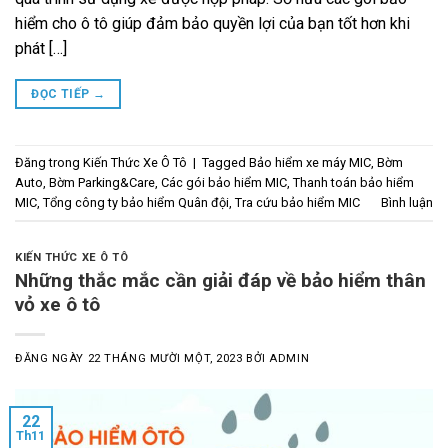
hiểm cho ô tô giúp đảm bảo quyền lợi của bạn tốt hơn khi
phát […]
ĐỌC TIẾP
→
Đăng trong
Kiến Thức Xe Ô Tô
|
Tagged
Bảo hiểm xe máy MIC
,
Bờm
Auto
,
Bờm Parking&Care
,
Các gói bảo hiểm MIC
,
Thanh toán bảo hiểm
MIC
,
Tổng công ty bảo hiểm Quân đội
,
Tra cứu bảo hiểm MIC
Bình luận
KIẾN THỨC XE Ô TÔ
Những thắc mắc cần giải đáp về bảo hiểm thân
vỏ xe ô tô
ĐĂNG NGÀY
22 THÁNG MƯỜI MỘT, 2023
BỞI
ADMIN
22
Th11