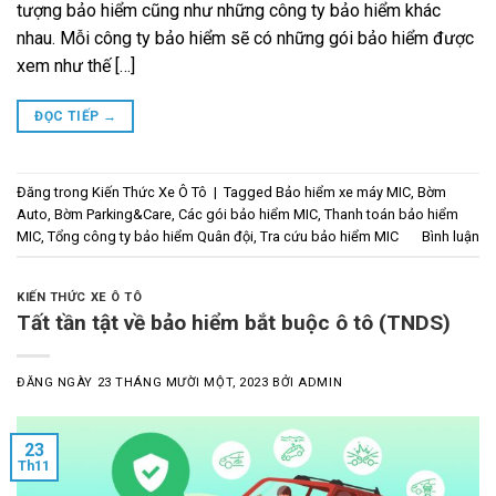
tượng bảo hiểm cũng như những công ty bảo hiểm khác
nhau. Mỗi công ty bảo hiểm sẽ có những gói bảo hiểm được
xem như thế […]
ĐỌC TIẾP
→
Đăng trong
Kiến Thức Xe Ô Tô
|
Tagged
Bảo hiểm xe máy MIC
,
Bờm
Auto
,
Bờm Parking&Care
,
Các gói bảo hiểm MIC
,
Thanh toán bảo hiểm
MIC
,
Tổng công ty bảo hiểm Quân đội
,
Tra cứu bảo hiểm MIC
Bình luận
KIẾN THỨC XE Ô TÔ
Tất tần tật về bảo hiểm bắt buộc ô tô (TNDS)
ĐĂNG NGÀY
23 THÁNG MƯỜI MỘT, 2023
BỞI
ADMIN
23
Th11