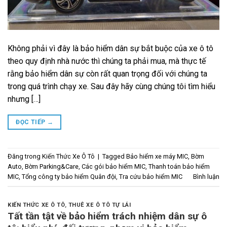
Không phải vì đây là bảo hiểm dân sự bắt buộc của xe ô tô
theo quy định nhà nước thì chúng ta phải mua, mà thực tế
rằng bảo hiểm dân sự còn rất quan trọng đối với chúng ta
trong quá trình chạy xe. Sau đây hãy cùng chúng tôi tìm hiểu
nhưng […]
ĐỌC TIẾP
→
Đăng trong
Kiến Thức Xe Ô Tô
|
Tagged
Bảo hiểm xe máy MIC
,
Bờm
Auto
,
Bờm Parking&Care
,
Các gói bảo hiểm MIC
,
Thanh toán bảo hiểm
MIC
,
Tổng công ty bảo hiểm Quân đội
,
Tra cứu bảo hiểm MIC
Bình luận
KIẾN THỨC XE Ô TÔ
,
THUÊ XE Ô TÔ TỰ LÁI
Tất tần tật về bảo hiểm trách nhiệm dân sự ô