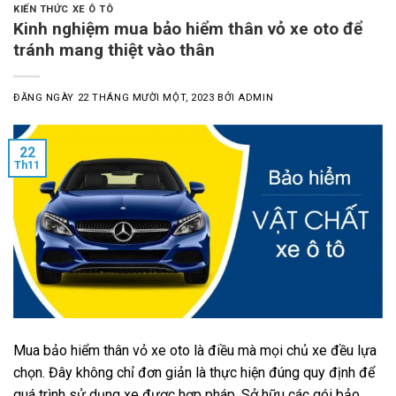
KIẾN THỨC XE Ô TÔ
Kinh nghiệm mua bảo hiểm thân vỏ xe oto để
tránh mang thiệt vào thân
ĐĂNG NGÀY
22 THÁNG MƯỜI MỘT, 2023
BỞI
ADMIN
22
Th11
Mua bảo hiểm thân vỏ xe oto là điều mà mọi chủ xe đều lựa
chọn. Đây không chỉ đơn giản là thực hiện đúng quy định để
quá trình sử dụng xe được hợp pháp. Sở hữu các gói bảo