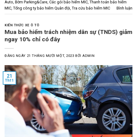
Auto
,
Bờm Parking&Care
,
Các gói bảo hiểm MIC
,
Thanh toán bảo hiểm
MIC
,
Tổng công ty bảo hiểm Quân đội
,
Tra cứu bảo hiểm MIC
Bình luận
KIẾN THỨC XE Ô TÔ
Mua bảo hiểm trách nhiệm dân sự (TNDS) giảm
ngay 10% chỉ có đây
ĐĂNG NGÀY
21 THÁNG MƯỜI MỘT, 2023
BỞI
ADMIN
21
Th11