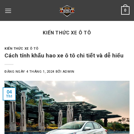
Skip
0
to
content
KIẾN THỨC XE Ô TÔ
KIẾN THỨC XE Ô TÔ
Cách tính khấu hao xe ô tô chi tiết và dễ hiểu
ĐĂNG NGÀY
4 THÁNG 1, 2024
BỞI
ADMIN
04
Th1