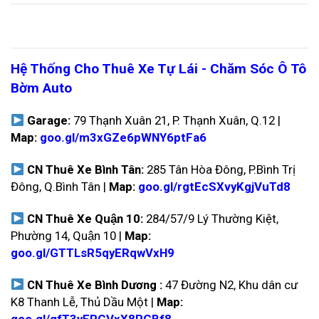
Hệ Thống Cho Thuê Xe Tự Lái - Chăm Sóc Ô Tô
Bờm Auto
Garage:
79 Thạnh Xuân 21, P. Thạnh Xuân, Q.12 |
Map:
goo.gl/m3xGZe6pWNY6ptFa6
CN Thuê Xe Bình Tân:
285 Tân Hòa Đông, P.Bình Trị
Đông, Q.Bình Tân |
Map:
goo.gl/rgtEcSXvyKgjVuTd8
CN Thuê Xe Quận 10:
284/57/9 Lý Thường Kiệt,
Phường 14, Quận 10 |
Map:
goo.gl/GTTLsR5qyERqwVxH9
CN Thuê Xe Bình Dương :
47 Đường N2, Khu dân cư
K8 Thanh Lễ, Thủ Dầu Một |
Map:
goo.gl/gfT3yERGVxX8RGBf8