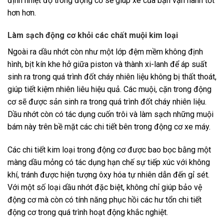
định nhiệt độ trong động cơ sẽ giúp xe của bạn vận hành tốt
hơn hơn.
Làm sạch động cơ khỏi các chất muội kim loại
Ngoài ra dầu nhớt còn như một lớp đệm mềm không định
hình, bịt kín khe hở giữa piston và thành xi-lanh để áp suất
sinh ra trong quá trình đốt cháy nhiên liệu không bị thất thoát,
giúp tiết kiệm nhiên liêu hiệu quả. Các muội, cặn trong động
cơ sẽ được sản sinh ra trong quá trình đốt cháy nhiên liệu.
Dầu nhớt còn có tác dụng cuốn trôi và làm sạch những muội
bám này trên bề mặt các chi tiết bên trong động cơ xe máy.
Các chi tiết kim loại trong động cơ được bao bọc bằng một
màng dầu mỏng có tác dụng hạn chế sự tiếp xúc với không
khí, tránh được hiện tượng ôxy hóa tự nhiên dẫn đến gỉ sét.
Với một số loại dầu nhớt đặc biệt, không chỉ giúp bảo vệ
động cơ mà còn có tính năng phục hồi các hư tổn chi tiết
động cơ trong quá trình hoạt động khắc nghiệt.