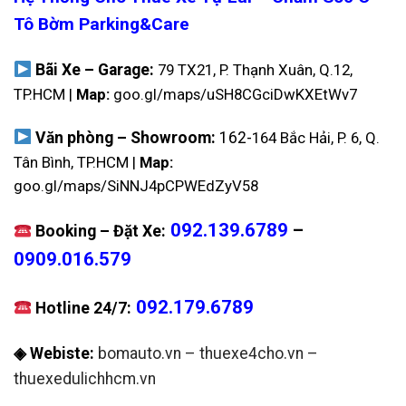
Tô Bờm Parking&Care
Bãi Xe – Garage:
79 TX21, P. Thạnh Xuân, Q.12,
TP.HCM |
Map:
goo.gl/maps/uSH8CGciDwKXEtWv7
Văn phòng – Showroom:
162-
164 Bắc Hải, P. 6, Q.
Tân Bình, TP.HCM |
Map:
goo.gl/maps/SiNNJ4pCPWEdZyV58
092.139.6789
–
Booking – Đặt Xe:
0909.016.579
092.179.6789
Hotline 24/7:
◈ Webiste:
bomauto.vn
–
thuexe4cho.vn
–
thuexedulichhcm.vn