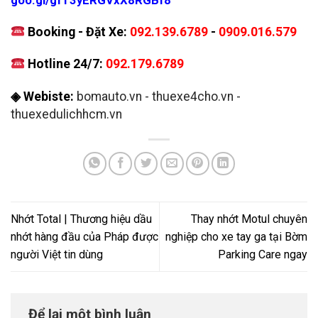
Booking - Đặt Xe:
092.139.6789
-
0909.016.579
Hotline 24/7:
092.179.6789
◈ Webiste:
bomauto.vn
-
thuexe4cho.vn
-
thuexedulichhcm.vn
Nhớt Total | Thương hiệu dầu
Thay nhớt Motul chuyên
nhớt hàng đầu của Pháp được
nghiệp cho xe tay ga tại Bờm
người Việt tin dùng
Parking Care ngay
Để lại một bình luận