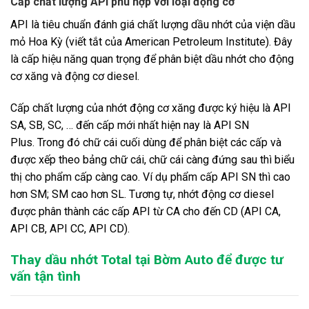
Cấp chất lượng API phù hợp với loại động cơ
API là tiêu chuẩn đánh giá chất lượng dầu nhớt của viện dầu
mỏ Hoa Kỳ (viết tắt của American Petroleum Institute). Đây
là cấp hiệu năng quan trọng để phân biệt dầu nhớt cho động
cơ xăng và động cơ diesel.
Cấp chất lượng của nhớt động cơ xăng được ký hiệu là API
SA, SB, SC, … đến cấp mới nhất hiện nay là API SN
Plus. Trong đó chữ cái cuối dùng để phân biệt các cấp và
được xếp theo bảng chữ cái, chữ cái càng đứng sau thì biểu
thị cho phẩm cấp càng cao. Ví dụ phẩm cấp API SN thì cao
hơn SM; SM cao hơn SL. Tương tự, nhớt động cơ diesel
được phân thành các cấp API từ CA cho đến CD (API CA,
API CB, API CC, API CD).
Thay dầu nhớt Total tại Bờm Auto để được tư
vấn tận tình