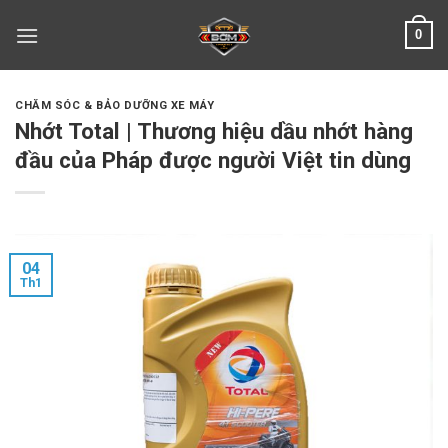
Skip
0
to
content
CHĂM SÓC & BẢO DƯỠNG XE MÁY
Nhớt Total | Thương hiệu dầu nhớt hàng
đầu của Pháp được người Việt tin dùng
04
Th1