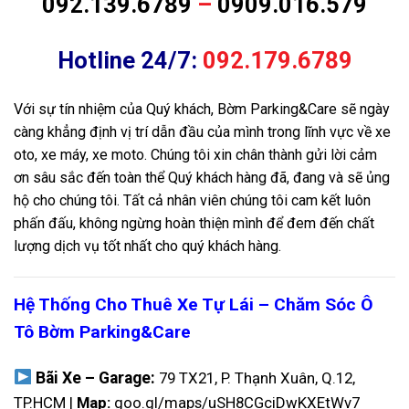
092.139.6789
–
0909.016.579
Hotline 24/7:
092.179.6789
Với sự tín nhiệm của Quý khách, Bờm Parking&Care sẽ ngày
càng khẳng định vị trí dẫn đầu của mình trong lĩnh vực về xe
oto, xe máy, xe moto. Chúng tôi xin chân thành gửi lời cảm
ơn sâu sắc đến toàn thể Quý khách hàng đã, đang và sẽ ủng
hộ cho chúng tôi. Tất cả nhân viên chúng tôi cam kết luôn
phấn đấu, không ngừng hoàn thiện mình để đem đến chất
lượng dịch vụ tốt nhất cho quý khách hàng.
Hệ Thống Cho Thuê Xe Tự Lái – Chăm Sóc Ô
Tô Bờm Parking&Care
Bãi Xe – Garage:
79 TX21, P. Thạnh Xuân, Q.12,
TP.HCM |
Map:
goo.gl/maps/uSH8CGciDwKXEtWv7