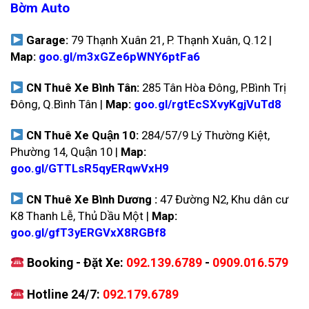
Bờm Auto
Garage:
79 Thạnh Xuân 21, P. Thạnh Xuân, Q.12 |
Map:
goo.gl/m3xGZe6pWNY6ptFa6
CN Thuê Xe Bình Tân:
285 Tân Hòa Đông, P.Bình Trị
Đông, Q.Bình Tân |
Map:
goo.gl/rgtEcSXvyKgjVuTd8
CN Thuê Xe Quận 10:
284/57/9 Lý Thường Kiệt,
Phường 14, Quận 10 |
Map:
goo.gl/GTTLsR5qyERqwVxH9
CN Thuê Xe Bình Dương :
47 Đường N2, Khu dân cư
K8 Thanh Lễ, Thủ Dầu Một |
Map:
goo.gl/gfT3yERGVxX8RGBf8
Booking - Đặt Xe:
092.139.6789
-
0909.016.579
Hotline 24/7:
092.179.6789