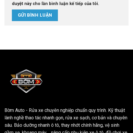
duyệt này cho lần bình luận kế tiếp của tôi.
Bờm Auto - Rửa xe chuyên nghiệp chuẩn quy trình. Kỹ thuật
lành nghề thao tác nhanh gọn, rửa xe sạch, cơ bản và chuyên
sâu. Bảo dưỡng nhanh ô tô, thay nhớt chính hãng, vệ sinh
gầm xe, khoang máy, ...nâng cấp phụ kiện xe ô tô, đồ chơi xe