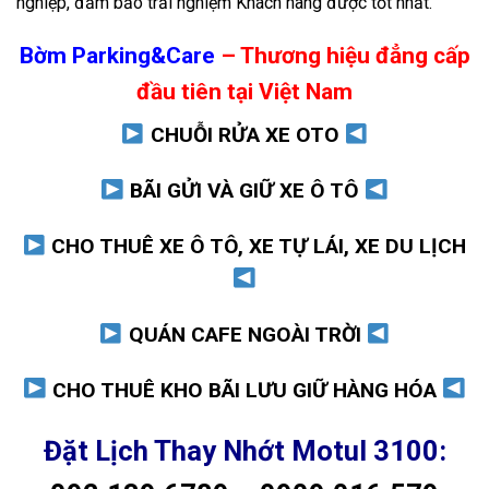
nghiệp, đảm bảo trải nghiệm Khách hàng được tốt nhất.
Bờm Parking&Care
– Thương hiệu đẳng cấp
đầu tiên tại Việt Nam
CHUỖI RỬA XE OTO
BÃI GỬI VÀ GIỮ XE Ô TÔ
CHO THUÊ XE Ô TÔ, XE TỰ LÁI, XE DU LỊCH
QUÁN CAFE NGOÀI TRỜI
CHO THUÊ KHO BÃI LƯU GIỮ HÀNG HÓA
Đặt Lịch Thay Nhớt Motul 3100: