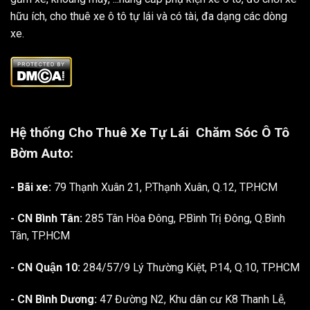
hữu ích, cho thuê xe ô tô tự lái và có tài, đa dạng các dòng
xe.
Hệ thống Cho Thuê Xe Tự Lái
Chăm Sóc Ô Tô
Bờm Auto:
- Bãi xe:
79 Thạnh Xuân 21, P.Thạnh Xuân, Q.12, TP.HCM
- CN Bình Tân:
285 Tân Hòa Đông, P.Bình Trị Đông, Q.Bình
Tân, TP.HCM
- CN Quận 10:
284/57/9 Lý Thường Kiệt, P.14, Q.10, TP.HCM
- CN Bình Dương:
47 Đường N2, Khu dân cư K8 Thanh Lễ,