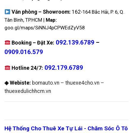
Văn phòng – Showroom:
162-
164 Bắc Hải, P. 6, Q.
Tân Bình, TP.HCM |
Map:
goo.gl/maps/SiNNJ4pCPWEdZyV58
092.139.6789
–
Booking – Đặt Xe:
0909.016.579
092.179.6789
Hotline 24/7:
◈ Webiste:
bomauto.vn
–
thuexe4cho.vn
–
thuexedulichhcm.vn
Hệ Thống Cho Thuê Xe Tự Lái - Chăm Sóc Ô Tô