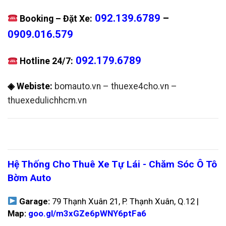
092.139.6789
–
Booking – Đặt Xe:
0909.016.579
092.179.6789
Hotline 24/7:
◈ Webiste:
bomauto.vn
–
thuexe4cho.vn
–
thuexedulichhcm.vn
Hệ Thống Cho Thuê Xe Tự Lái - Chăm Sóc Ô Tô
Bờm Auto
Garage:
79 Thạnh Xuân 21, P. Thạnh Xuân, Q.12 |
Map:
goo.gl/m3xGZe6pWNY6ptFa6