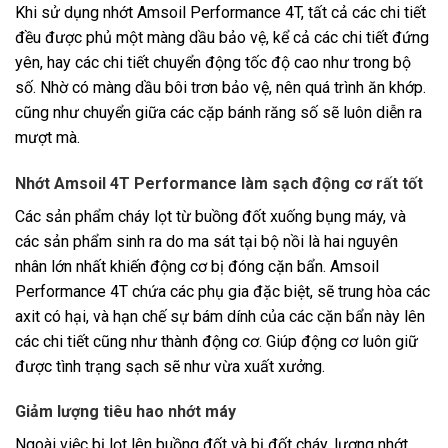
Khi sử dụng nhớt Amsoil Performance 4T, tất cả các chi tiết
đều được phủ một màng dầu bảo vệ, kể cả các chi tiết đứng
yên, hay các chi tiết chuyển động tốc độ cao như trong bộ
số. Nhờ có màng dầu bôi trơn bảo vệ, nên quá trình ăn khớp.
cũng như chuyển giữa các cặp bánh răng số sẽ luôn diễn ra
mượt mà.
Nhớt Amsoil 4T Performance làm sạch động cơ rất tốt
Các sản phẩm cháy lọt từ buồng đốt xuống bụng máy, và
các sản phẩm sinh ra do ma sát tại bộ nồi là hai nguyên
nhân lớn nhất khiến động cơ bị đóng cặn bẩn. Amsoil
Performance 4T chứa các phụ gia đặc biệt, sẽ trung hòa các
axit có hại, và hạn chế sự bám dính của các cặn bẩn này lên
các chi tiết cũng như thành động cơ. Giúp động cơ luôn giữ
được tình trạng sạch sẽ như vừa xuất xưởng.
Giảm lượng tiêu hao nhớt máy
Ngoài việc bị lọt lên buồng đốt và bị đốt cháy, lượng nhớt