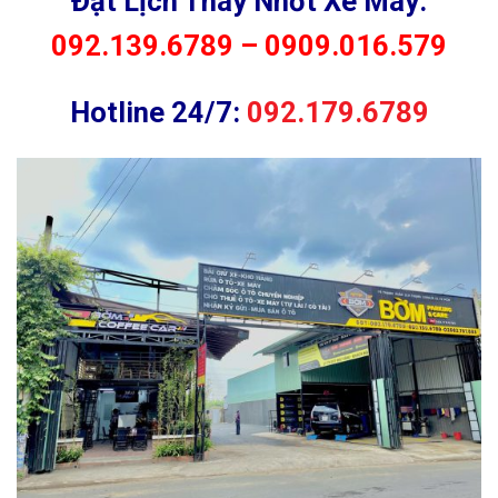
Đặt Lịch Thay Nhớt Xe Máy:
092.139.6789
–
0909.016.579
Hotline 24/7:
092.179.6789