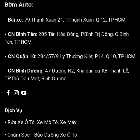
Bờm Auto:
- Bãi xe:
79 Thạnh Xuân 21, P.Thạnh Xuân, Q.12, TP.HCM
- CN Bình Tân:
285 Tân Hòa Đông, P.Bình Trị Đông, Q.Bình
Tân, TP.HCM
- CN Quận 10:
284/57/9 Lý Thường Kiệt, P.14, Q.10, TP.HCM
- CN Bình Dương:
47 Đường N2, Khu dân cư K8 Thanh Lễ,
TP.Thủ Dầu Một, Bình Dương
Dịch Vụ
• Rửa Xe Ô Tô, Xe Mô Tô, Xe Máy
• Chăm Sóc - Bảo Dưỡng Xe Ô Tô