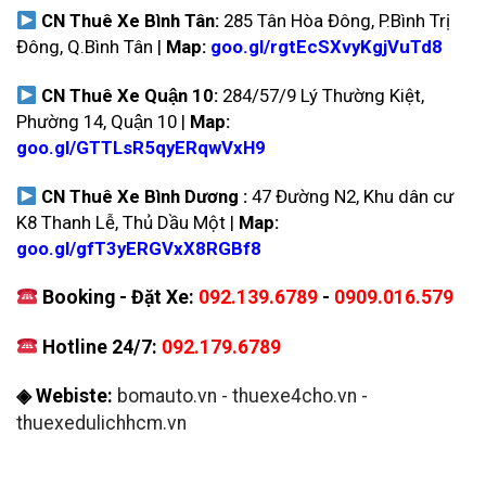
CN Thuê Xe Bình Tân:
285 Tân Hòa Đông, P.Bình Trị
Đông, Q.Bình Tân |
Map:
goo.gl/rgtEcSXvyKgjVuTd8
CN Thuê Xe Quận 10:
284/57/9 Lý Thường Kiệt,
Phường 14, Quận 10 |
Map:
goo.gl/GTTLsR5qyERqwVxH9
CN Thuê Xe Bình Dương :
47 Đường N2, Khu dân cư
K8 Thanh Lễ, Thủ Dầu Một |
Map:
goo.gl/gfT3yERGVxX8RGBf8
Booking - Đặt Xe:
092.139.6789
-
0909.016.579
Hotline 24/7:
092.179.6789
◈ Webiste:
bomauto.vn
-
thuexe4cho.vn
-
thuexedulichhcm.vn