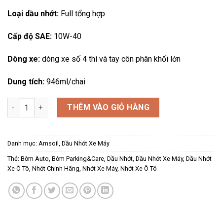
250,000₫.
là:
Loại dầu nhớt:
Full tổng hợp
230,000₫.
Cấp độ SAE:
10W-40
Dòng xe:
dòng xe số 4 thì và tay côn phân khối lớn
Dung tích:
946ml/chai
Nhớt Xe Máy Amsoil 4T Performance 10W-40 946ml số lượng
THÊM VÀO GIỎ HÀNG
Danh mục:
Amsoil
,
Dầu Nhớt Xe Máy
Thẻ:
Bờm Auto
,
Bờm Parking&Care
,
Dầu Nhớt
,
Dầu Nhớt Xe Máy
,
Dầu Nhớt
Xe Ô Tô
,
Nhớt Chính Hãng
,
Nhớt Xe Máy
,
Nhớt Xe Ô Tô