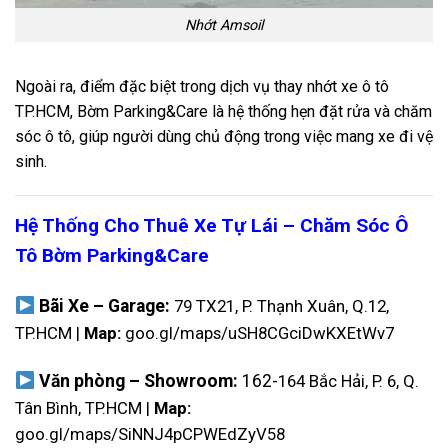
Nhớt Amsoil
Ngoài ra, điểm đặc biệt trong dịch vụ thay nhớt xe ô tô
TP.HCM, Bờm Parking&Care là hệ thống hẹn đặt rửa và chăm
sóc ô tô, giúp người dùng chủ động trong việc mang xe đi vệ
sinh.
Hệ Thống Cho Thuê Xe Tự Lái – Chăm Sóc Ô
Tô Bờm Parking&Care
Bãi Xe – Garage:
79 TX21, P. Thạnh Xuân, Q.12,
TP.HCM |
Map:
goo.gl/maps/uSH8CGciDwKXEtWv7
Văn phòng – Showroom:
162-
164 Bắc Hải, P. 6, Q.
Tân Bình, TP.HCM |
Map:
goo.gl/maps/SiNNJ4pCPWEdZyV58