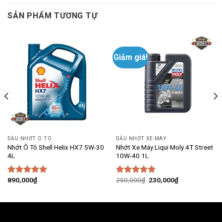
SẢN PHẨM TƯƠNG TỰ
Giảm giá!
DẦU NHỚT Ô TÔ
DẦU NHỚT XE MÁY
Nhớt Ô Tô Shell Helix HX7 5W-30
Nhớt Xe Máy Liqui Moly 4T Street
4L
10W-40 1L
Giá
Giá
890,000
₫
250,000
₫
230,000
₫
Được xếp
Được xếp
gốc
hiện
hạng
5.00
hạng
5.00
là:
tại
5 sao
5 sao
250,000₫.
là:
230,000₫.