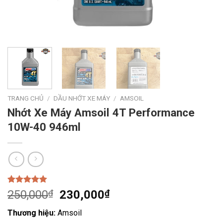
TRANG CHỦ
/
DẦU NHỚT XE MÁY
/
AMSOIL
Nhớt Xe Máy Amsoil 4T Performance
10W-40 946ml
5.00
1
trên 5
Giá
Giá
250,000
₫
230,000
₫
dựa trên
gốc
hiện
đánh giá
Thương hiệu:
Amsoil
là:
tại