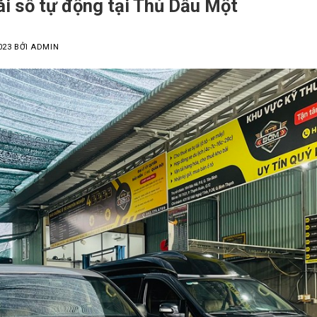
ái số tự động tại Thủ Dầu Một
023
BỞI
ADMIN