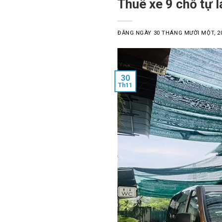
Thuê xe 9 chỗ tự l
ĐĂNG NGÀY
30 THÁNG MƯỜI MỘT, 2
30
Th11