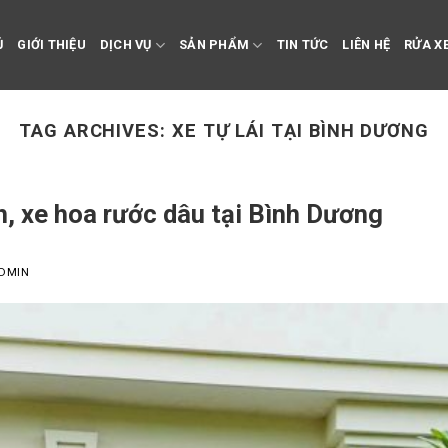
Ủ
GIỚI THIỆU
DỊCH VỤ
SẢN PHẨM
TIN TỨC
LIÊN HỆ
RỬA XE
TAG ARCHIVES:
XE TỰ LÁI TẠI BÌNH DƯƠNG
h, xe hoa rước dâu tại Bình Dương
DMIN