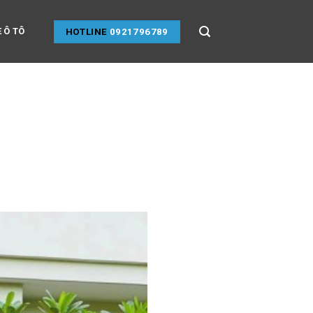
 Ô TÔ
HOTLINE
0921796789