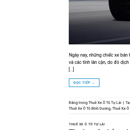
Ngày nay, những chiếc xe bán 
và các tỉnh lân cận, do đó dịc
[…]
ĐỌC TIẾP
→
Đăng trong
Thuê Xe Ô Tô Tự Lái
|
T
Thuê Xe Ô Tô Bình Dương
,
Thuê Xe Ô
THUÊ XE Ô TÔ TỰ LÁI