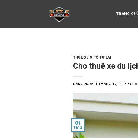
Skip
to
TRANG CH
content
THUÊ XE Ô TÔ TỰ LÁI
Cho thuê xe du lịc
ĐĂNG NGÀY
1 THÁNG 12, 2023
BỞI
A
01
Th12