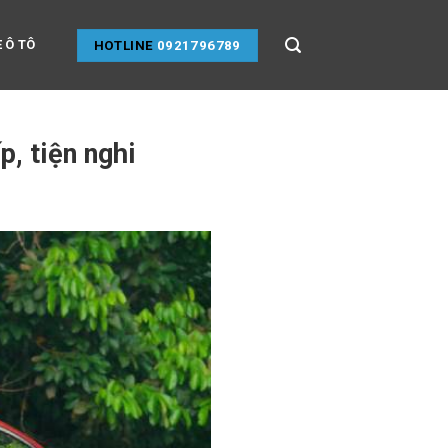
 Ô TÔ
HOTLINE
0921796789
, tiện nghi