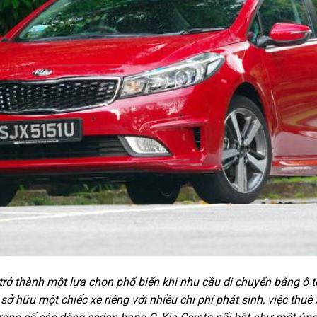
trở thành một lựa chọn phổ biến khi nhu cầu di chuyển bằng ô 
vì sở hữu một chiếc xe riêng với nhiều chi phí phát sinh, việc thu