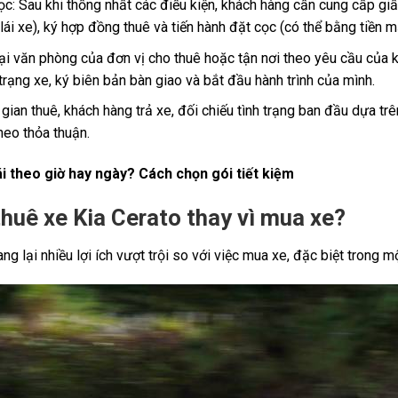
ọc: Sau khi thống nhất các điều kiện, khách hàng cần cung cấp giấ
 xe), ký hợp đồng thuê và tiến hành đặt cọc (có thể bằng tiền m
ại văn phòng của đơn vị cho thuê hoặc tận nơi theo yêu cầu của 
 trạng xe, ký biên bản bàn giao và bắt đầu hành trình của mình.
i gian thuê, khách hàng trả xe, đối chiếu tình trạng ban đầu dựa tr
heo thỏa thuận.
ái theo giờ hay ngày? Cách chọn gói tiết kiệm
thuê xe Kia Cerato thay vì mua xe?
g lại nhiều lợi ích vượt trội so với việc mua xe, đặc biệt trong m