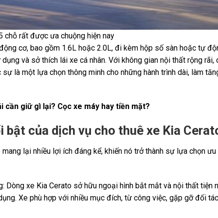
5 chỗ rất được ưa chuộng hiện nay
 động cơ, bao gồm 1.6L hoặc 2.0L, đi kèm hộp số sàn hoặc tự độ
ụng và sở thích lái xe cá nhân. Với không gian nội thất rộng rãi, 
ực sự là một lựa chọn thông minh cho những hành trình dài, làm tă
ái cần giữ gì lại? Cọc xe máy hay tiền mặt?
 bật của dịch vụ cho thuê xe Kia Cerat
 mang lại nhiều lợi ích đáng kể, khiến nó trở thành sự lựa chọn ưu
ọng: Dòng xe Kia Cerato sở hữu ngoại hình bắt mắt và nội thất tiện
ng. Xe phù hợp với nhiều mục đích, từ công việc, gặp gỡ đối tác