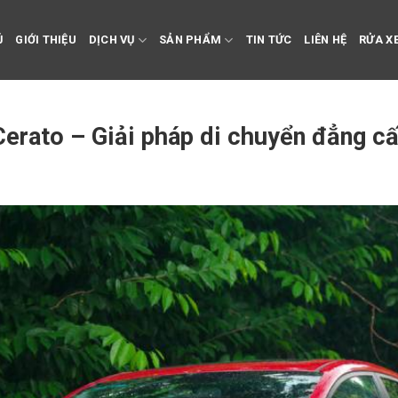
Ủ
GIỚI THIỆU
DỊCH VỤ
SẢN PHẨM
TIN TỨC
LIÊN HỆ
RỬA XE
Cerato – Giải pháp di chuyển đẳng cấp