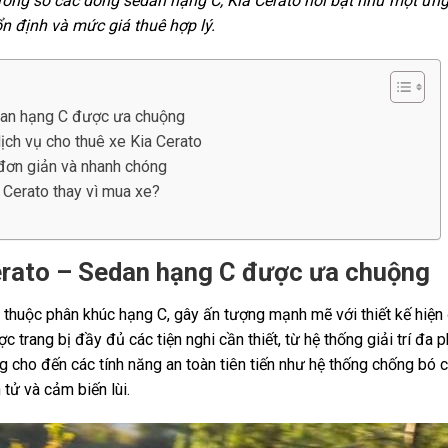
rong số các dòng sedan hạng C, Kia Cerato nổi bật như một ứng 
n định và mức giá thuê hợp lý.
dan hạng C được ưa chuộng
ịch vụ cho thuê xe Kia Cerato
 đơn giản và nhanh chóng
 Cerato thay vì mua xe?
erato – Sedan hạng C được ưa chuộng
 thuộc phân khúc hạng C, gây ấn tượng mạnh mẽ với thiết kế hiện
c trang bị đầy đủ các tiện nghi cần thiết, từ hệ thống giải trí đa 
g cho đến các tính năng an toàn tiên tiến như hệ thống chống bó 
tử và cảm biến lùi.