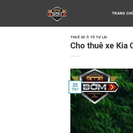
Skip
to
TRANG CH
content
THUÊ XE Ô TÔ TỰ LÁI
Cho thuê xe Kia 
25
Th7