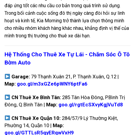
đáp ứng tốt các nhu cầu cơ bản trong quá trình sử dụng.
Trong bối cảnh cuộc sống đô thị ngày càng đòi hỏi sự linh
hoạt và kinh tế, Kia Morning trở thành lựa chọn thông minh
cho nhiều nhóm khách hàng khác nhau, khẳng định vị thế của
mình trong thị trường cho thuê xe dài hạn.
Hệ Thống Cho Thuê Xe Tự Lái - Chăm Sóc Ô Tô
Bờm Auto
Garage:
79 Thạnh Xuân 21, P. Thạnh Xuân, Q.12 |
Map:
goo.gl/m3xGZe6pWNY6ptFa6
CN Thuê Xe Bình Tân:
285 Tân Hòa Đông, P.Bình Trị
Đông, Q.Bình Tân |
Map:
goo.gl/rgtEcSXvyKgjVuTd8
CN Thuê Xe Quận 10:
284/57/9 Lý Thường Kiệt,
Phường 14, Quận 10 |
Map:
goo.gl/GTTLsR5qyERqwVxH9