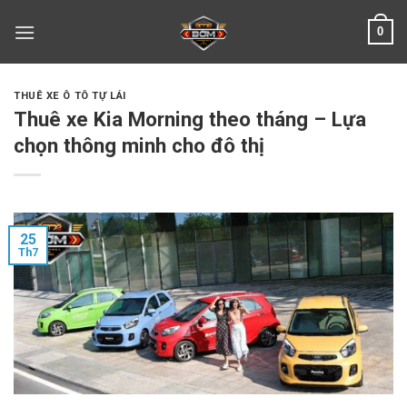
Skip
0
to
content
THUÊ XE Ô TÔ TỰ LÁI
Thuê xe Kia Morning theo tháng – Lựa
chọn thông minh cho đô thị
25
Th7