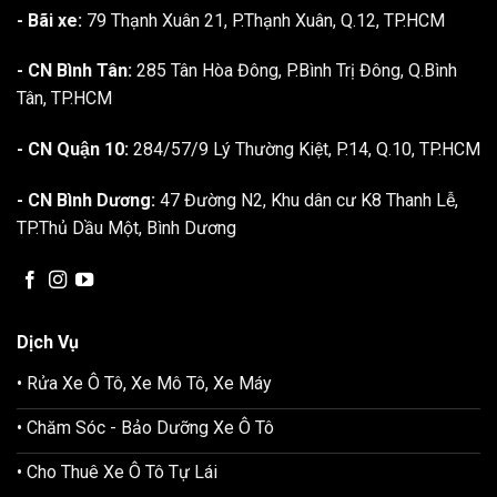
- Bãi xe:
79 Thạnh Xuân 21, P.Thạnh Xuân, Q.12, TP.HCM
- CN Bình Tân:
285 Tân Hòa Đông, P.Bình Trị Đông, Q.Bình
Tân, TP.HCM
- CN Quận 10:
284/57/9 Lý Thường Kiệt, P.14, Q.10, TP.HCM
- CN Bình Dương:
47 Đường N2, Khu dân cư K8 Thanh Lễ,
TP.Thủ Dầu Một, Bình Dương
Dịch Vụ
• Rửa Xe Ô Tô, Xe Mô Tô, Xe Máy
• Chăm Sóc - Bảo Dưỡng Xe Ô Tô
• Cho Thuê Xe Ô Tô Tự Lái