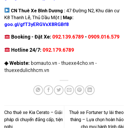
CN Thuê Xe Bình Dương :
47 Đường N2, Khu dân cư
K8 Thanh Lễ, Thủ Dầu Một |
Map:
goo.gl/gfT3yERGVxX8RGBf8
Booking - Đặt Xe:
092.139.6789
-
0909.016.579
Hotline 24/7:
092.179.6789
◈ Webiste:
bomauto.vn
-
thuexe4cho.vn
-
thuexedulichhcm.vn
Cho thuê xe Kia Cerato – Giải
Thuê xe Fortuner tự lái theo
pháp di chuyển đẳng cấp, tiện
tháng – Lựa chọn hoàn hảo
nghi
cho mọi hành trình dài